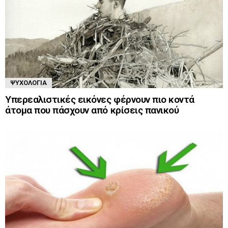
ΨΥΧΟΛΟΓΊΑ
Υπερεαλιστικές εικόνες φέρνουν πιο κοντά
άτομα που πάσχουν από κρίσεις πανικού