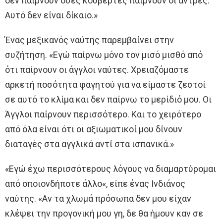
δεν παίρνουν όσες κουβέρτες παίρνουν οι άντρες.
Αυτό δεν είναι δίκαιο.»
Ένας μεξικανός ναύτης παρεμβαίνει στην
συζήτηση. «Εγώ παίρνω μόνο τον μισό μισθό από
ότι παίρνουν οι άγγλοι ναύτες. Χρειαζόμαστε
αρκετή ποσότητα φαγητού για να είμαστε ζεστοί
σε αυτό το κλίμα και δεν παίρνω το μερίδιό μου. Οι
Άγγλοι παίρνουν περισσότερο. Και το χειρότερο
από όλα είναι ότι οι αξιωματικοί μου δίνουν
διαταγές στα αγγλικά αντί στα ισπανικά.»
«Εγώ έχω περισσότερους λόγους να διαμαρτύρομαι
από οποιονδήποτε άλλο«, είπε ένας Ινδιάνος
ναύτης. «Αν τα χλωμά πρόσωπα δεν μου είχαν
κλέψει την προγονική μου γη, δε θα ήμουν καν σε