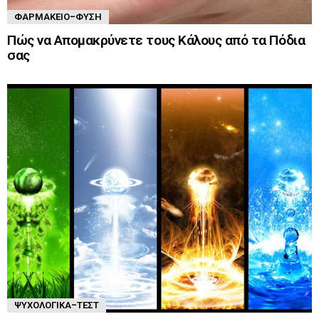
ΦΑΡΜΑΚΕΊΟ-ΦΎΣΗ
Πώς να Απομακρύνετε τους Κάλους από τα Πόδια
σας
ΨΥΧΟΛΟΓΙΚΆ-ΤΈΣΤ