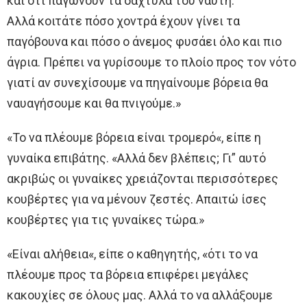
και ότι παγώνουν τα δάχτυλα του ναύτη.
Αλλά κοιτάτε πόσο χοντρά έχουν γίνει τα
παγόβουνα και πόσο ο άνεμος φυσάει όλο και πιο
άγρια. Πρέπει να γυρίσουμε το πλοίο προς τον νότο
γιατί αν συνεχίσουμε να πηγαίνουμε βόρεια θα
ναυαγήσουμε και θα πνιγούμε.»
«Το να πλέουμε βόρεια είναι τρομερό«, είπε η
γυναίκα επιβάτης. «Αλλά δεν βλέπεις; Γι” αυτό
ακριβώς οι γυναίκες χρειάζονται περισσότερες
κουβέρτες για να μένουν ζεστές. Απαιτώ ίσες
κουβέρτες για τις γυναίκες τώρα.»
«Είναι αλήθεια«, είπε ο καθηγητής, «ότι το να
πλέουμε προς τα βόρεια επιφέρει μεγάλες
κακουχίες σε όλους μας. Αλλά το να αλλάξουμε