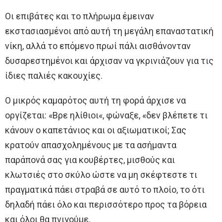
Οι επιβάτες και το πλήρωμα έμειναν
εκστασιασμένοι από αυτή τη μεγάλη επαναστατική
νίκη, αλλά το επόμενο πρωί πάλι αισθάνονταν
δυσαρεστημένοι και άρχισαν να γκρινιάζουν για τις
ίδιες παλιές κακουχίες.
Ο μικρός καμαρότος αυτή τη φορά άρχισε να
οργίζεται: «Βρε ηλίθιοι«, φώναξε, «δεν βλέπετε τι
κάνουν ο καπετάνιος και οι αξιωματικοί; Σας
κρατούν απασχολημένους με τα ασήμαντα
παράπονά σας για κουβέρτες, μισθούς και
κλωτσιές στο σκύλο ώστε να μη σκέφτεστε τι
πραγματικά πάει στραβά σε αυτό το πλοίο, το ότι
δηλαδή πάει όλο και περισσότερο προς τα βόρεια
και όλοι θα πνιγούμε.