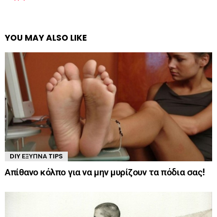
YOU MAY ALSO LIKE
DIY ΈΞΥΠΝΑ TIPS
Απίθανο κόλπο για να μην μυρίζουν τα πόδια σας!