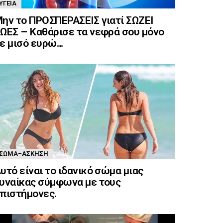
ΥΓΕΊΑ
ην το ΠΡΟΣΠΕΡΑΣΕΙΣ γιατί ΣΩΖΕΙ
ΩΕΣ – Καθάρισε τα νεφρά σου μόνο
ε μισό ευρώ…
ΣΏΜΑ-ΆΣΚΗΣΗ
υτό είναι το ιδανικό σώμα μιας
υναίκας σύμφωνα με τους
πιστήμονες.