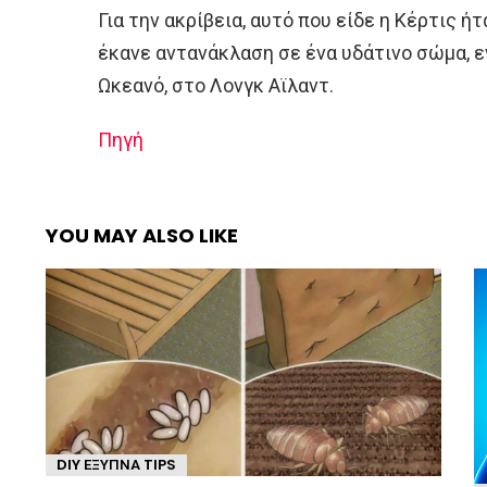
Για την ακρίβεια, αυτό που είδε η Κέρτις ήτ
έκανε αντανάκλαση σε ένα υδάτινο σώμα, 
Ωκεανό, στο Λονγκ Αϊλαντ.
Πηγή
YOU MAY ALSO LIKE
DIY ΈΞΥΠΝΑ TIPS