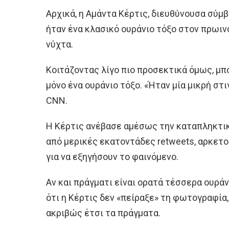
Αρχικά, η Αμάντα Κέρτις, διευθύνουσα σύμβ
ήταν ένα κλασικό ουράνιο τόξο στον πρωιν
νύχτα.
Κοιτάζοντας λίγο πιο προσεκτικά όμως, μπό
μόνο ένα ουράνιο τόξο. «Ήταν μία μικρή στ
CNN.
Η Κέρτις ανέβασε αμέσως την καταπληκτικ
από μερικές εκατοντάδες retweets, αρκετο
για να εξηγήσουν το φαινόμενο.
Αν και πράγματι είναι ορατά τέσσερα ουρά
ότι η Κέρτις δεν «πείραξε» τη φωτογραφία,
ακριβώς έτσι τα πράγματα.