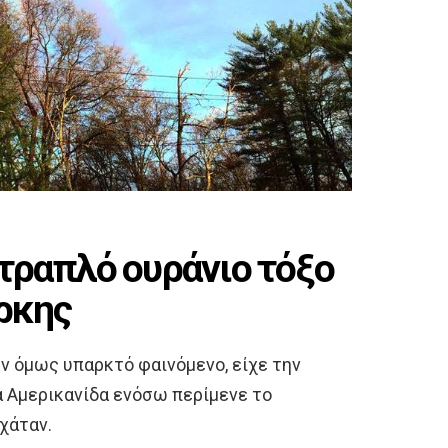
τραπλό ουράνιο τόξο
όρκης
ην όμως υπαρκτό φαινόμενο, είχε την
α Αμερικανίδα ενόσω περίμενε το
νχάταν.