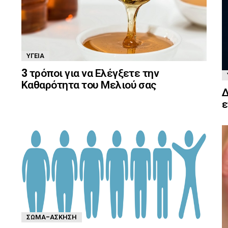
ΥΓΕΊΑ
3 τρόποι για να Ελέγξετε την
Καθαρότητα του Μελιού σας
Δ
ε
ΣΏΜΑ-ΆΣΚΗΣΗ