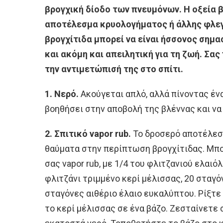
βρογχική δίοδο των πνευμόνων. Η οξεία β
αποτέλεσμα κρυολογήματος ή άλλης φλεγ
βρογχίτιδα μπορεί να είναι ήσσονος σημασ
και ακόμη και απειλητική για τη ζωή. Σας
την αντιμετώπισή της στο σπίτι.
1. Νερό.
Ακούγεται απλό, αλλά πίνοντας έν
βοηθήσει στην αποβολή της βλέννας και να 
2. Σπιτικό vapor rub.
Το δροσερό αποτέλεσμ
θαύματα στην περίπτωση βρογχίτιδας. Μπορ
σας vapor rub, με 1/4 του φλιτζανιού ελαιόλ
φλιτζάνι τριμμένο κερί μέλισσας, 20 σταγό
σταγόνες αιθέριο έλαιο ευκαλύπτου. Ρίξτε 
το κερί μέλισσας σε ένα βάζο. Ζεσταίνετε 