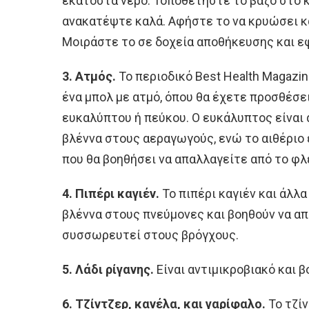
εκατοστά νερό. Τοποθετήστε το βάζο στο κ
ανακατέψτε καλά. Αφήστε το να κρυώσει κα
Μοιράστε το σε δοχεία αποθήκευσης και ε
3. Ατμός.
Το περιοδικό Best Health Magazi
ένα μπολ με ατμό, όπου θα έχετε προσθέσε
ευκαλύπτου ή πεύκου. Ο ευκάλυπτος είναι 
βλέννα στους αεραγωγούς, ενώ το αιθέριο 
που θα βοηθήσει να απαλλαγείτε από το φλ
4. Πιπέρι καγιέν.
To πιπέρι καγιέν και άλλ
βλέννα στους πνεύμονες και βοηθούν να απ
συσσωρευτεί στους βρόγχους.
5. Λάδι ρίγανης.
Είναι αντιμικροβιακό και 
6. Τζίντζερ, κανέλα, και γαρίφαλο.
Το τζίν