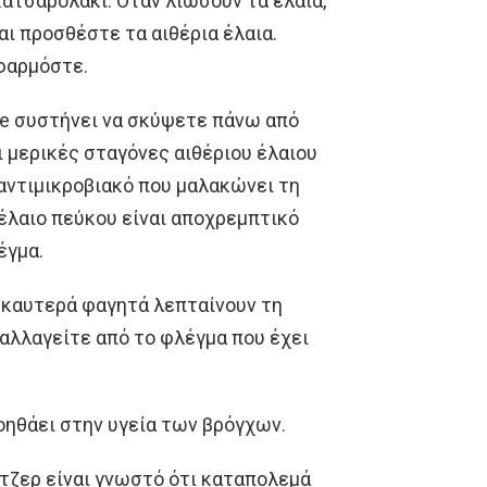
ατσαρολάκι. Όταν λιώσουν τα έλαια,
ι προσθέστε τα αιθέρια έλαια.
φαρμόστε.
ne συστήνει να σκύψετε πάνω από
ι μερικές σταγόνες αιθέριου έλαιου
αντιμικροβιακό που μαλακώνει τη
έλαιο πεύκου είναι αποχρεμπτικό
έγμα.
α καυτερά φαγητά λεπταίνουν τη
αλλαγείτε από το φλέγμα που έχει
βοηθάει στην υγεία των βρόγχων.
τζερ είναι γνωστό ότι καταπολεμά