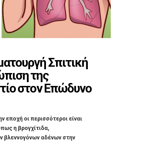
ματουργή Σπιτική
ώπιση της
ντίο στον Επώδυνο
ην εποχή οι περισσότεροι είναι
όπως η βρογχίτιδα,
ων βλεννογόνων αδένων στην