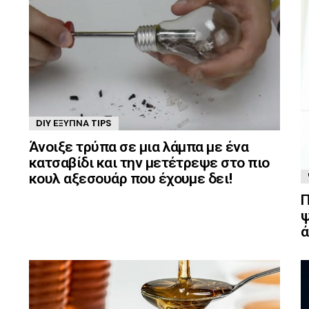
DIY ΈΞΥΠΝΑ TIPS
Άνοιξε τρύπα σε μια λάμπα με ένα
κατσαβίδι και την μετέτρεψε στο πιο
κουλ αξεσουάρ που έχουμε δει!
Π
ψ
ά