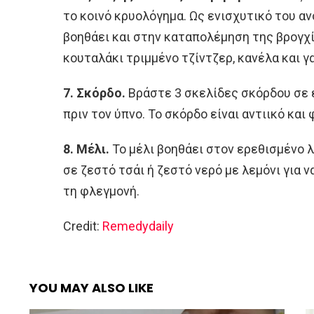
το κοινό κρυολόγημα. Ως ενισχυτικό του α
βοηθάει και στην καταπολέμηση της βρογχίτ
κουταλάκι τριμμένο τζίντζερ, κανέλα και γ
7. Σκόρδο.
Βράστε 3 σκελίδες σκόρδου σε έ
πριν τον ύπνο. Το σκόρδο είναι αντιικό και
8. Μέλι.
Το μέλι βοηθάει στον ερεθισμένο λ
σε ζεστό τσάι ή ζεστό νερό με λεμόνι για
τη φλεγμονή.
Credit:
Remedydaily
YOU MAY ALSO LIKE