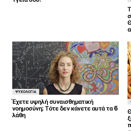
Τ
σ
Θ
α
ΨΥΧΟΛΟΓΊΑ
Έχετε υψηλή συναισθηματική
νοημοσύνη; Τότε δεν κάνετε αυτά τα 6
Θ
λάθη
ξ
π