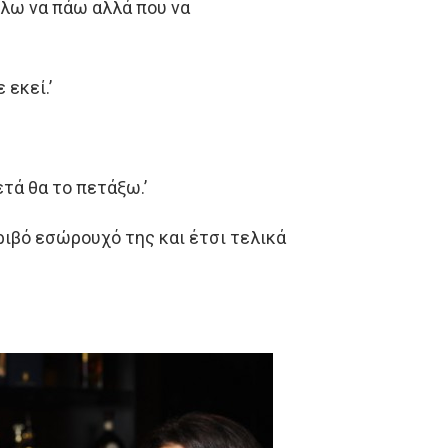
θέλω να πάω αλλά που να
 εκεί.’
τά θα το πετάξω.’
ριβό εσώρουχό της και έτσι τελικά