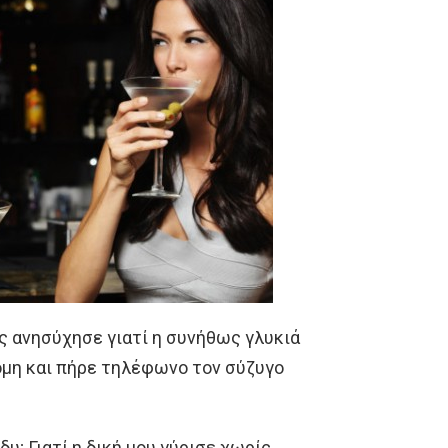
ας ανησύχησε γιατί η συνήθως γλυκιά
όμη και πήρε τηλέφωνο τον σύζυγο
δυ; Γιατί η δική μου γύρισε χωρίς