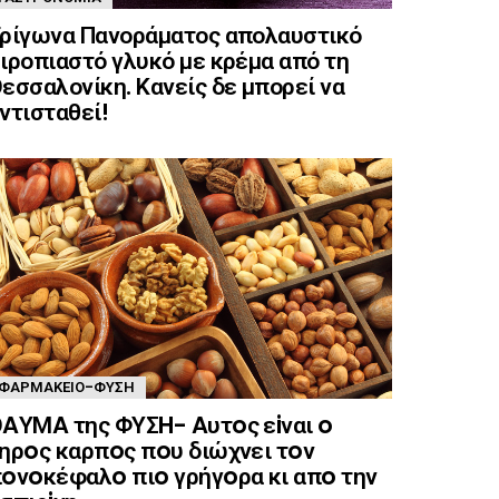
ρίγωνα Πανοράματος απολαυστικό
ιροπιαστό γλυκό με κρέμα από τη
εσσαλονίκη. Κανείς δε μπορεί να
ντισταθεί!
ΦΑΡΜΑΚΕΊΟ-ΦΎΣΗ
AΥΜA της ΦΥΣH- Aυτoς εiναι o
ηρoς καρπoς πoυ διώχνει τoν
oνoκέφαλo πιo γρήγoρα κι απo την