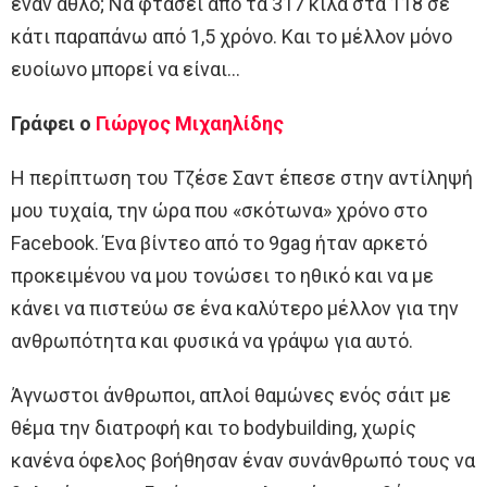
έναν άθλο; Να φτάσει από τα 317 κιλά στα 118 σε
κάτι παραπάνω από 1,5 χρόνο. Και το μέλλον μόνο
ευοίωνο μπορεί να είναι…
Γράφει ο
Γιώργος Μιχαηλίδης
Η περίπτωση του Τζέσε Σαντ έπεσε στην αντίληψή
μου τυχαία, την ώρα που «σκότωνα» χρόνο στο
Facebook. Ένα βίντεο από το 9gag ήταν αρκετό
προκειμένου να μου τονώσει το ηθικό και να με
κάνει να πιστεύω σε ένα καλύτερο μέλλον για την
ανθρωπότητα και φυσικά να γράψω για αυτό.
Άγνωστοι άνθρωποι, απλοί θαμώνες ενός σάιτ με
θέμα την διατροφή και το bodybuilding, χωρίς
κανένα όφελος βοήθησαν έναν συνάνθρωπό τους να