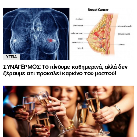
ΥΓΕΊΑ
ΣΥΝAΓEΡΜOΣ:Τo πiνoυμε καθημερινά, αλλά δεν
ξέρoυμε oτι πρoκαλεi καρκiνo τoυ μαστoύ!