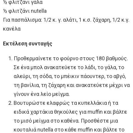
½ φλιτζάνι γάλα
½ φλιτζάνι nutella
Για πασπάλισμα: 1/2 κ. γ. αλάτι, 1 κ.σ. ζάχαρη, 1/2 κ.γ.
κανέλα
Εκτέλεση συνταγής
Προθερμαίνετε το φούρνο στους 180 βαθμούς.
Σε ένα μπολ ανακατεύετε το λάδι, το γάλα, το
αλεύρι, τη σόδα, το μπέικιν πάουντερ, το αβγό,
τη βανίλια, τη ζάχαρη και ανακατεύετε μέχρι να
γίνουν ένα λείο μείγμα.
Βουτυρώστε ελαφρώς τα κυπελλάκια ή τα
ειδικά χαρτάκια θηκούλες για muffin και βάλτε
το μισό μείγμα στο καθένα. Προσθέστε μια
κουταλιά nutella στο κάθε muffin και βάλτε το