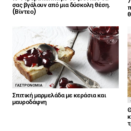
7
σας βγάλουν από μια δύσκολη θέση.
π
(Βίντεο)
θ
ΓΑΣΤΡΟΝΟΜΊΑ
Σπιτική μαρμελάδα με κεράσια και
μαυροδάφνη
Θ
κ
τ