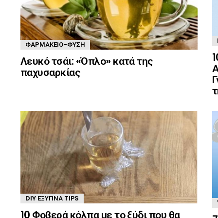
ΦΑΡΜΑΚΕΊΟ-ΦΎΣΗ
1
Λευκό τσάι: «Όπλο» κατά της
Α
παχυσαρκίας
Γ
τ
DIY ΈΞΥΠΝΑ TIPS
10 Φοβερά κόλπα με το ξύδι που θα