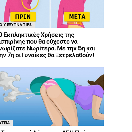
DIY ΈΞΥΠΝΑ TIPS
0 Εκπληκτικές Χρήσεις της
σπιρίνης που θα εύχεστε να
νωρίζατε Νωρίτερα. Με την 5η και
ην 7η οι Γυναίκες θα Ξετρελαθούν!
ΥΓΕΊΑ