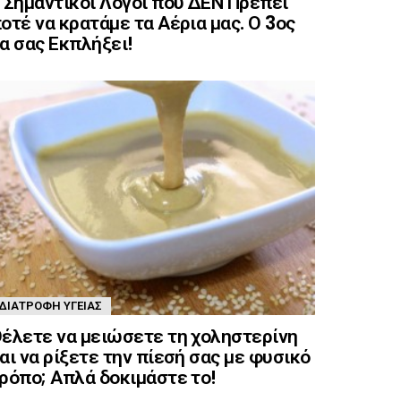
 Σημαντικοί Λόγοι που ΔΕΝ Πρέπει
οτέ να κρατάμε τα Αέρια μας. Ο 3ος
α σας Εκπλήξει!
ΔΙΑΤΡΟΦΉ ΥΓΕΊΑΣ
έλετε να μειώσετε τη χοληστερίνη
αι να ρίξετε την πίεσή σας με φυσικό
ρόπο; Απλά δοκιμάστε το!