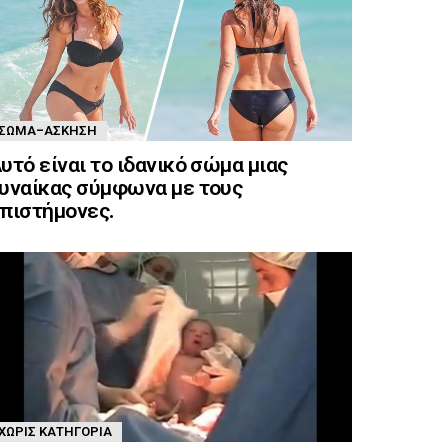
ΣΏΜΑ-ΆΣΚΗΣΗ
υτό είναι το ιδανικό σώμα μιας
υναίκας σύμφωνα με τους
πιστήμονες.
ΧΩΡΊΣ ΚΑΤΗΓΟΡΊΑ