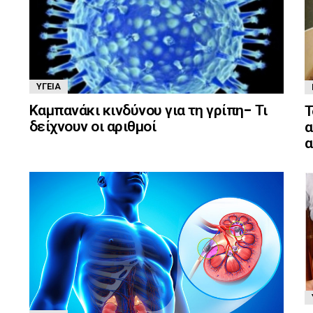
ΥΓΕΊΑ
Καμπανάκι κινδύνου για τη γρίπη- Τι
Τ
δείχνουν οι αριθμοί
α
α