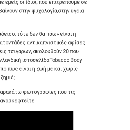
 εμείς οι ίδιοι, που επιτρέπουμε σε
αίνουν στην ψυχολογία,στην υγεια
δεισο, τότε δεν θα πάω» είναι η
κατοντάδες αντικαπνιστικές αφίσες
εις τσιγάρων, ακολουθούν 20 που
φινλανδική ιστοσελίδαTobacco Body
όπο πώς είναι η ζωή με και χωρίς
ζημιά;
 παρακάτω φωτογραφίες που τις
 ξανασκεφτείτε