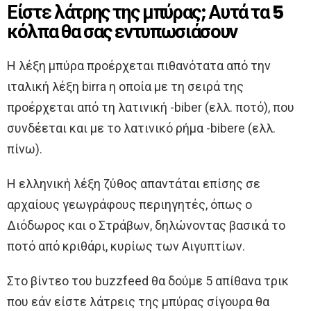
Είστε λάτρης της μπύρας; Αυτά τα 5
κόλπα θα σας εντυπωσιάσουν
Η λέξη μπύρα προέρχεται πιθανότατα από την
ιταλική λέξη birra η οποία με τη σειρά της
προέρχεται από τη λατινική -biber (ελλ. ποτό), που
συνδέεται και με το λατινικό ρήμα -bibere (ελλ.
πίνω).
Η ελληνική λέξη ζύθος απαντάται επίσης σε
αρχαίους γεωγράφους περιηγητές, όπως ο
Διόδωρος και ο Στράβων, δηλώνοντας βασικά το
ποτό από κριθάρι, κυρίως των Αιγυπτίων.
Στο βίντεο του buzzfeed θα δούμε 5 απίθανα τρικ
που εάν είστε λάτρεις της μπύρας σίγουρα θα