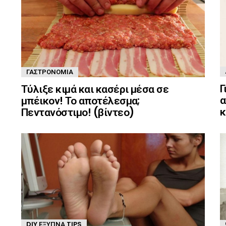
ΓΑΣΤΡΟΝΟΜΊΑ
Γ
Τύλιξε κιμά και κασέρι μέσα σε
α
μπέικον! Το αποτέλεσμα;
κ
Πεντανόστιμο! (βίντεο)
DIY ΈΞΥΠΝΑ TIPS