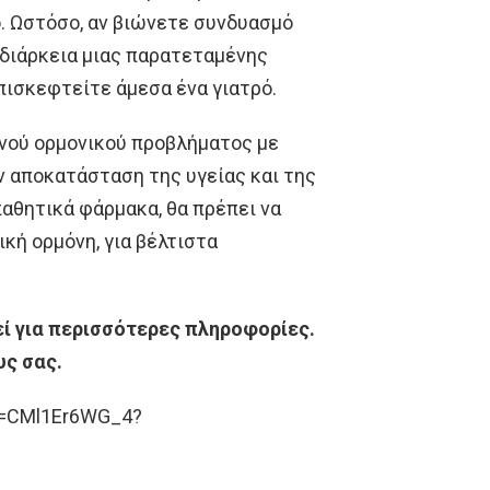
. Ωστόσο, αν βιώνετε συνδυασμό
διάρκεια μιας παρατεταμένης
πισκεφτείτε άμεσα ένα γιατρό.
νού ορμονικού προβλήματος με
ην αποκατάσταση της υγείας και της
αθητικά φάρμακα, θα πρέπει να
κή ορμόνη, για βέλτιστα
ί για περισσότερες πληροφορίες.
υς σας.
?v=CMl1Er6WG_4?