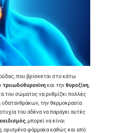
ούδας, που βρίσκεται στο κάτω
ην
τριιωδοθυρονίνη
και την
θυροξίνη
,
ητα του σώματος να ρυθμίζει πολλές
η υδατανθράκων, την θερμοκρασία
οτυχία του αδένα να παράγει αυτές
οειδισμός
, μπορεί να είναι
, ορισμένα φάρμακα καθώς και από