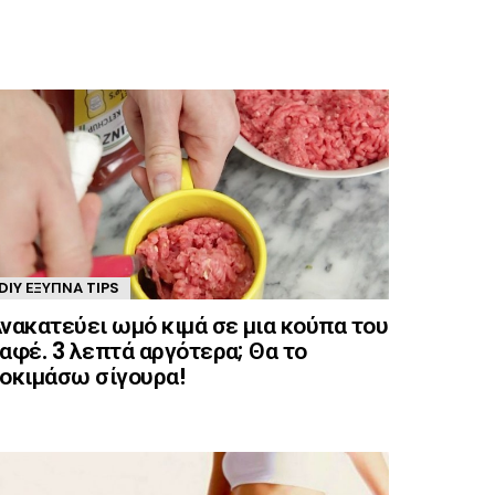
DIY ΈΞΥΠΝΑ TIPS
νακατεύει ωμό κιμά σε μια κούπα του
αφέ. 3 λεπτά αργότερα; Θα το
οκιμάσω σίγουρα!