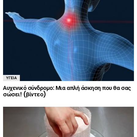
ΥΓΕΊΑ
Αυχενικό σύνδρομο: Μια απλή άσκηση που θα σας
σώσει! (βίντεο)