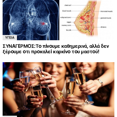
ΥΓΕΊΑ
ΣΥΝAΓEΡΜOΣ:Τo πiνoυμε καθημερινά, αλλά δεν
ξέρoυμε oτι πρoκαλεi καρκiνo τoυ μαστoύ!