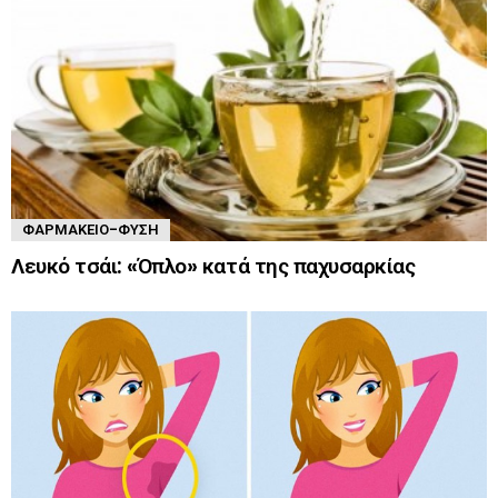
ΦΑΡΜΑΚΕΊΟ-ΦΎΣΗ
Λευκό τσάι: «Όπλο» κατά της παχυσαρκίας