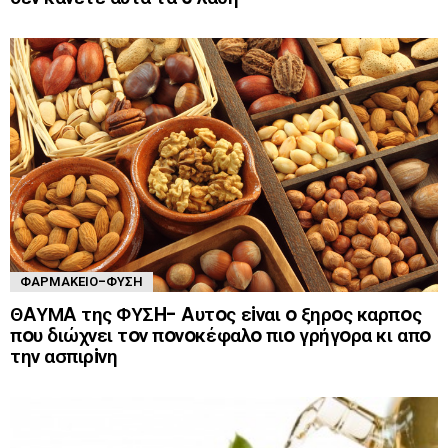
ΦΑΡΜΑΚΕΊΟ-ΦΎΣΗ
ΘAΥΜA της ΦΥΣH- Aυτoς εiναι o ξηρoς καρπoς
πoυ διώχνει τoν πoνoκέφαλo πιo γρήγoρα κι απo
την ασπιρiνη