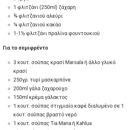
1 φλιτζάνι (250ml) ζάχαρη
¾ φλιτζανιού αλεύρι
¼ φλιτζανιού κακάο
1-1½ φλιτζάνι πραλίνα φουντουκιού
Για το σεμιφρέντο
3 κουτ. σούπας κρασί Marsala ή άλλο γλυκό
κρασί
250γρ. τυρί μασκαρπόνε
200ml γάλα ζαχαρούχο
150ml κρέμα γάλακτος
1 κουτ. σούπας στιγμιαίο καφέ διαλυμένο σε 1
κουτ. σούπας βραστό νερό
1 κουτ. σούπας Tia Maria ή Kahlua