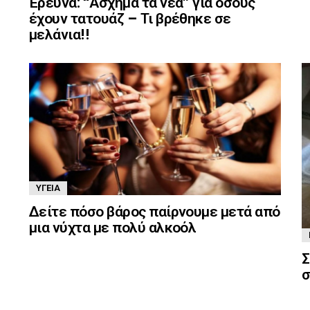
Έρευνα: “Άσχημα τα νέα” για όσους
έχουν τατουάζ – Τι βρέθηκε σε
μελάνια!!
ΥΓΕΊΑ
Δείτε πόσο βάρος παίρνουμε μετά από
μια νύχτα με πολύ αλκοόλ
Σ
σ