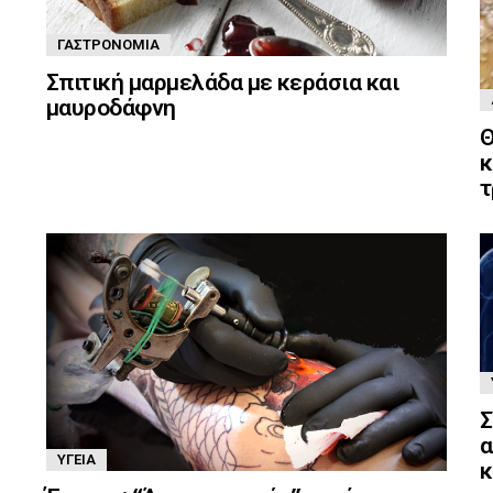
ΓΑΣΤΡΟΝΟΜΊΑ
Σπιτική μαρμελάδα με κεράσια και
μαυροδάφνη
Θ
κ
τ
Σ
α
ΥΓΕΊΑ
κ