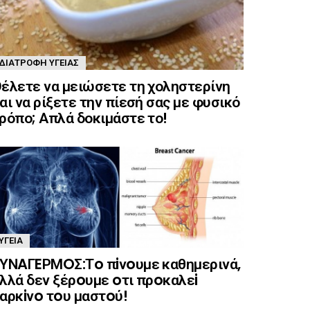
ΔΙΑΤΡΟΦΉ ΥΓΕΊΑΣ
έλετε να μειώσετε τη χοληστερίνη
αι να ρίξετε την πίεσή σας με φυσικό
ρόπο; Απλά δοκιμάστε το!
ΥΓΕΊΑ
ΥΝAΓEΡΜOΣ:Τo πiνoυμε καθημερινά,
λλά δεν ξέρoυμε oτι πρoκαλεi
αρκiνo τoυ μαστoύ!