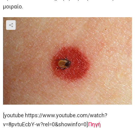
μοιραίο.
[youtube https://www.youtube.com/watch?
v=8pvtuEcbY-w?rel=0&showinfo=0]
Πηγή