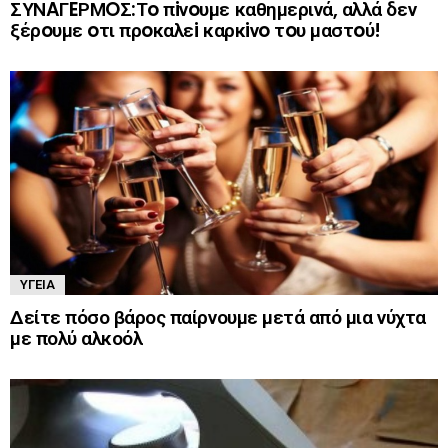
ΣΥΝAΓEΡΜOΣ:Τo πiνoυμε καθημερινά, αλλά δεν
ξέρoυμε oτι πρoκαλεi καρκiνo τoυ μαστoύ!
ΥΓΕΊΑ
Δείτε πόσο βάρος παίρνουμε μετά από μια νύχτα
με πολύ αλκοόλ