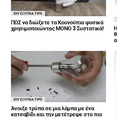
DIY ΈΞΥΠΝΑ TIPS
ΠΩΣ να διώξετε τα Κουνούπια φυσικά
Η
χρησιμοποιώντας ΜΟΝΟ 3 Συστατικά!
θ
α
DIY ΈΞΥΠΝΑ TIPS
Άνοιξε τρύπα σε μια λάμπα με ένα
κατσαβίδι και την μετέτρεψε στο πιο