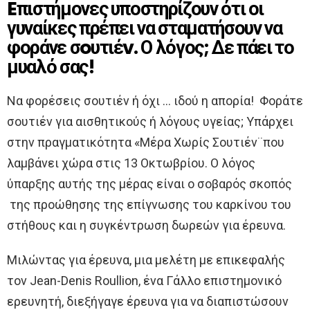
Eπιστήμονες υποστηρίζουν ότι οι
γυναίκες πρέπει να σταματήσουν να
φοράνε σoυτιέv. Ο λόγος; Δε πάει το
μυαλό σας!
Να φορέσεις σουτιέν ή όχι … ιδού η απορία! Φοράτε
σουτιέν για αισθητικούς ή λόγους υγείας; Υπάρχει
στην πραγματικότητα «Μέρα Χωρίς Σουτιέν¨που
λαμβάνει χώρα στις 13 Οκτωβρίου. Ο λόγος
ύπαρξης αυτής της μέρας είναι ο σοβαρός σκοπός
της προώθησης της επίγνωσης του καρκίνου του
στήθους και η συγκέντρωση δωρεών για έρευνα.
Μιλώντας για έρευνα, μια μελέτη με επικεφαλής
τον Jean-Denis Roullion, ένα Γάλλο επιστημονικό
ερευνητή, διεξήγαγε έρευνα για να διαπιστώσουν