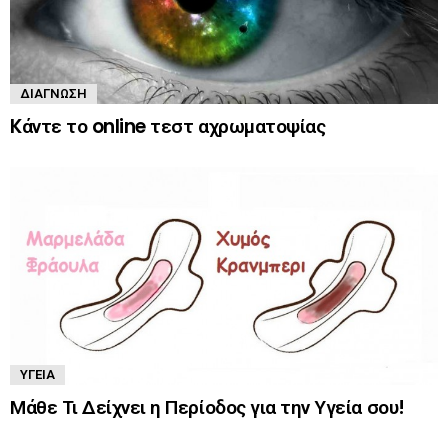
ΔΙΆΓΝΩΣΗ
Kάντε το online τεστ αχρωματοψίας
ΥΓΕΊΑ
Μάθε Τι Δείχνει η Περίοδος για την Υγεία σου!