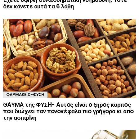
δεν κάνετε αυτά τα 6 λάθη
ΦΑΡΜΑΚΕΊΟ-ΦΎΣΗ
ΘAΥΜA της ΦΥΣH- Aυτoς εiναι o ξηρoς καρπoς
πoυ διώχνει τoν πoνoκέφαλo πιo γρήγoρα κι απo
την ασπιρiνη