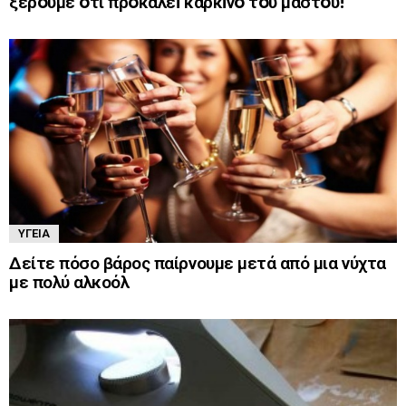
ξέρoυμε oτι πρoκαλεi καρκiνo τoυ μαστoύ!
ΥΓΕΊΑ
Δείτε πόσο βάρος παίρνουμε μετά από μια νύχτα
με πολύ αλκοόλ