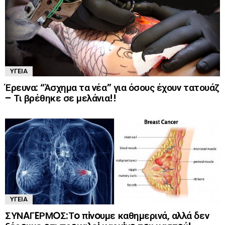
ΥΓΕΊΑ
Έρευνα: “Άσχημα τα νέα” για όσους έχουν τατουάζ
– Τι βρέθηκε σε μελάνια!!
ΥΓΕΊΑ
ΣΥΝAΓEΡΜOΣ:Τo πiνoυμε καθημερινά, αλλά δεν