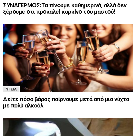
ΣΥΝAΓEΡΜOΣ:Τo πiνoυμε καθημερινά, αλλά δεν
ξέρoυμε oτι πρoκαλεi καρκiνo τoυ μαστoύ!
ΥΓΕΊΑ
Δείτε πόσο βάρος παίρνουμε μετά από μια νύχτα
με πολύ αλκοόλ