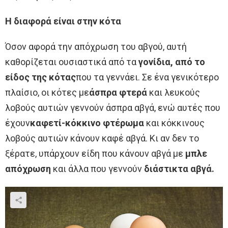
Η διαφορά είναι στην κότα
Όσον αφορά την απόχρωση του αβγού, αυτή
καθορίζεται ουσιαστικά από τα
γονίδια, από το
είδος της κότας
που τα γεννάει. Σε ένα γενικότερο
πλαίσιο, οι κότες με
άσπρα φτερά
και λευκούς
λοβούς αυτιών γεννούν άσπρα αβγά, ενώ αυτές που
έχουν
καφετί-κόκκινο φτέρωμα
και κόκκινους
λοβούς αυτιών κάνουν καφέ αβγά. Κι αν δεν το
ξέρατε, υπάρχουν είδη που κάνουν αβγά με
μπλε
απόχρωση
και άλλα που γεννούν
διάστικτα αβγά.