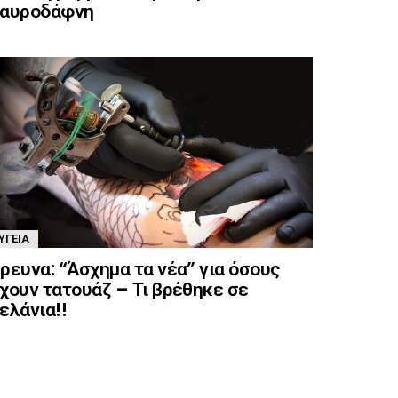
αυροδάφνη
ΥΓΕΊΑ
ρευνα: “Άσχημα τα νέα” για όσους
χουν τατουάζ – Τι βρέθηκε σε
ελάνια!!