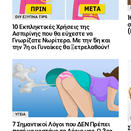
1
DIY ΈΞΥΠΝΑ TIPS
σ
10 Εκπληκτικές Χρήσεις της
(
Ασπιρίνης που θα εύχεστε να
Γνωρίζατε Νωρίτερα. Με την 5η και
την 7η οι Γυναίκες θα Ξετρελαθούν!
ΥΓΕΊΑ
7 Σημαντικοί Λόγοι που ΔΕΝ Πρέπει
Σ
ποτέ να κρατάμε τα Αέρια μας. Ο 3ος