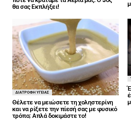
μ
θα σας Εκπλήξει!
Έ
ΔΙΑΤΡΟΦΉ ΥΓΕΊΑΣ
έ
μ
Θέλετε να μειώσετε τη χοληστερίνη
και να ρίξετε την πίεσή σας με φυσικό
τρόπο; Απλά δοκιμάστε το!