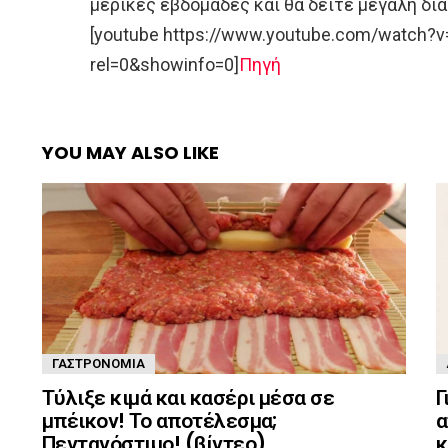
μερικές εβδομάδες και θα δείτε μεγάλη δι
[youtube https://www.youtube.com/watch?
rel=0&showinfo=0]
Πηγή
YOU MAY ALSO LIKE
ΓΑΣΤΡΟΝΟΜΊΑ
Γ
Τύλιξε κιμά και κασέρι μέσα σε
α
μπέικον! Το αποτέλεσμα;
κ
Πεντανόστιμο! (βίντεο)