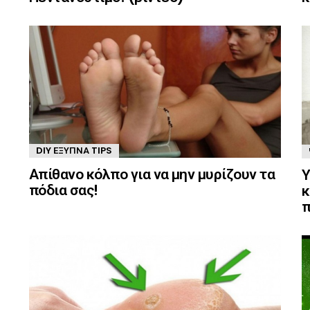
DIY ΈΞΥΠΝΑ TIPS
Απίθανο κόλπο για να μην μυρίζουν τα
Υ
πόδια σας!
κ
π