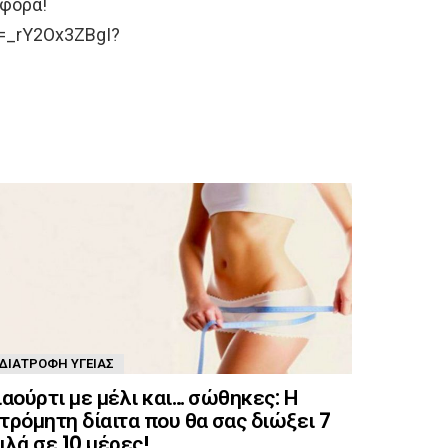
αφορά!
v=_rY2Ox3ZBgI?
ΔΙΑΤΡΟΦΉ ΥΓΕΊΑΣ
ιαούρτι με μέλι και… σώθηκες: Η
τρόμητη δίαιτα που θα σας διώξει 7
ιλά σε 10 μέρες!