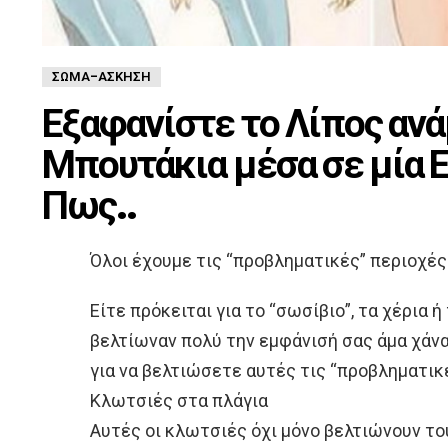
ΣΏΜΑ-ΆΣΚΗΣΗ
Εξαφανίστε το Λίπος ανά
Μπουτάκια μέσα σε μία 
Πως..
Όλοι έχουμε τις “προβληματικές” περιοχέ
Είτε πρόκειται για το “σωσίβιο”, τα χέρια 
βελτίωναν πολύ την εμφάνισή σας άμα χάνα
για να βελτιώσετε αυτές τις “προβληματικ
Κλωτσιές στα πλάγια
Αυτές οι κλωτσιές όχι μόνο βελτιώνουν το