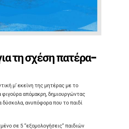
ια τη σχέση πατέρα-
τική μ’ εκείνη της μητέρας με το
ια φιγούρα απόμακρη, δημιουργώντας
 δύσκολα, ανυπόφορα που το παιδί
σμένο σε 5 “εξομολογήσεις” παιδιών