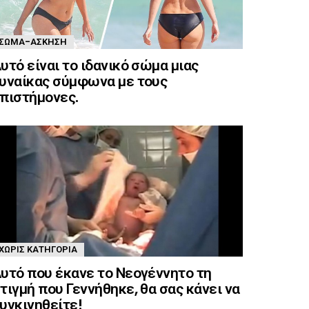
ΣΏΜΑ-ΆΣΚΗΣΗ
υτό είναι το ιδανικό σώμα μιας
υναίκας σύμφωνα με τους
πιστήμονες.
ΧΩΡΊΣ ΚΑΤΗΓΟΡΊΑ
υτό που έκανε το Νεογέννητο τη
τιγμή που Γεννήθηκε, θα σας κάνει να
υγκινηθείτε!