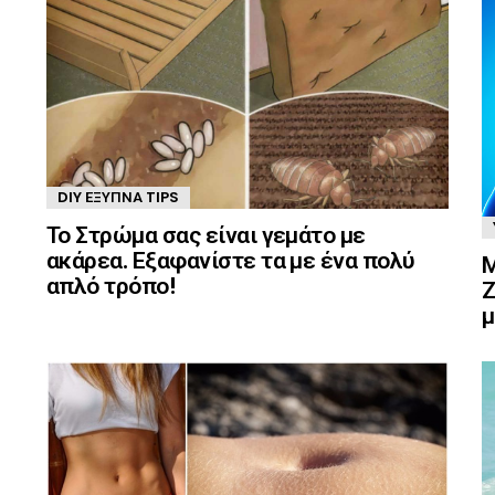
DIY ΈΞΥΠΝΑ TIPS
Το Στρώμα σας είναι γεμάτο με
ακάρεα. Εξαφανίστε τα με ένα πολύ
Μ
απλό τρόπο!
Ζ
μ