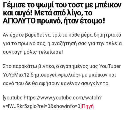
Γέμισε το ψωμί του τοστ με μπέικον
και αυγό! Μετά από λίγο, το
ΑΠΟΛΥΤΟ πρωινό, ήταν έτοιμο!
Αν έχετε βαρεθεί να τρώτε κάθε μέρα δημητριακά
για το πρωινό σας, η αναζήτησή σας για την τέλεια
συνταγή μόλις τελείωσε!
Στο παρακάτω βίντεο, ο αγαπημένος μας YouTuber
YoYoMax12 δημιουργεί «φωλιές» με μπέικον και
αυγό που δε θα αφήσουν κανέναν ασυγκίνητο.
[youtube https://www.youtube.com/watch?
v=lWJRkr5zgio?rel=0&showinfo=0]
Πηγή