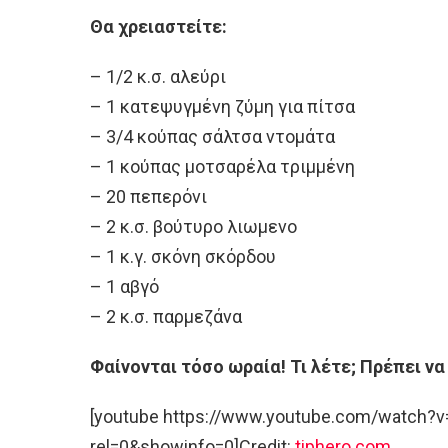
Θα χρειαστείτε:
– 1/2 κ.σ. αλεύρι
– 1 κατεψυγμένη ζύμη για πίτσα
– 3/4 κούπας σάλτσα ντομάτα
– 1 κούπας μοτσαρέλα τριμμένη
– 20 πεπερόνι
– 2 κ.σ. βούτυρο λιωμενο
– 1 κ.γ. σκόνη σκόρδου
– 1 αβγό
– 2 κ.σ. παρμεζάνα
Φαίνονται τόσο ωραία! Τι λέτε; Πρέπει να
[youtube https://www.youtube.com/watch?
rel=0&showinfo=0]Credit:
tiphero.com