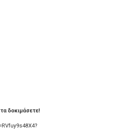
 τα δοκιμάσετε!
v=RVfuy9s48X4?