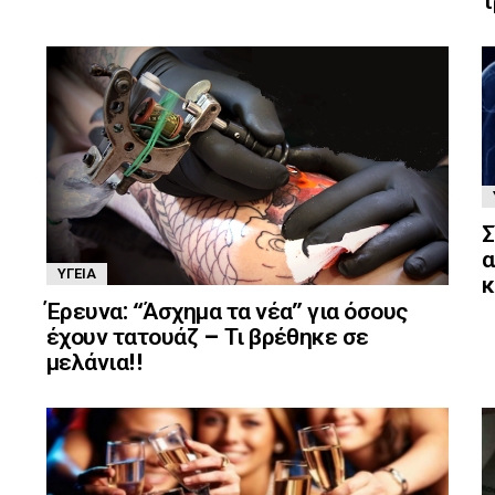
τ
Σ
α
ΥΓΕΊΑ
κ
Έρευνα: “Άσχημα τα νέα” για όσους
έχουν τατουάζ – Τι βρέθηκε σε
μελάνια!!