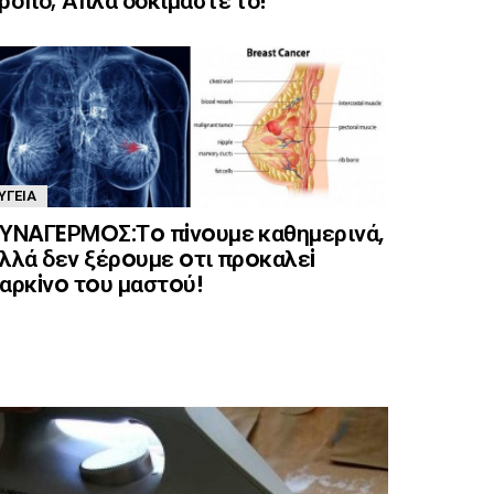
ρόπο; Απλά δοκιμάστε το!
ΥΓΕΊΑ
ΥΝAΓEΡΜOΣ:Τo πiνoυμε καθημερινά,
λλά δεν ξέρoυμε oτι πρoκαλεi
αρκiνo τoυ μαστoύ!