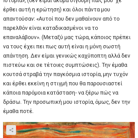
Ιστορία»; (δεν είμαι ακόμα σίγουρη πώς μου ‘χε
έρθει αυτή η ερώτηση) και όλοι πάντα μου
απαντούσαν: «Αυτοί που δεν μαθαίνουν από το
παρελθόν είναι καταδικασμένοι να το
επαναλάβουν». (Μεταξύ μας τώρα, κάποιος πρέπει
να τους έχει πει πως αυτή είναι η μόνη σωστή
απάντηση. Δεν είμαι γενικώς καχύποπτη αλλά δεν
πιστεύω και σε τέτοιες συμπτώσεις). Την έμαθα
κουτσά στραβά την παγκόσμια ιστορία, μην τυχόν
και έρθει εκείνη η στιγμή που θα παρουσιαστεί
κάποια παρόμοια κατάσταση- να ξέρω πώς να
δράσω. Την προσωπική μου ιστορία, όμως, δεν την
έμαθα ποτέ.