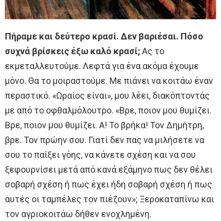
Πήραμε και δεύτερο κρασί. Δεν βαριέσαι. Πόσο
συχνά βρίσκεις έξω καλό κρασί;
Ας το
εκμεταλλευτούμε. Λεφτά για ένα ακόμα έχουμε
μόνο. Θα το μοιραστούμε. Με πιάνει να κοιτάω έναν
περαστικό. «Ωραίος είναι», μου λέει, διακόπτοντάς
με από το οφθαλμόλουτρο. «Βρε, ποιον μου θυμίζει.
Βρε, ποιον μου θυμίζει. Α! Το βρήκα! Τον Δημήτρη,
βρε. Τον πρώην σου. Γιατί δεν πας να μιλήσετε να
σου το παίξει γόης, να κάνετε σχέση και να σου
ξεφουρνίσει μετά από κανά εξάμηνο πως δεν θέλει
σοβαρή σχέση ή πως έχει ήδη σοβαρή σχέση ή πως
αυτές οι ταμπέλες τον πιέζουν»; Ξεροκαταπίνω και
τον αγριοκοιτάω δήθεν ενοχλημένη.