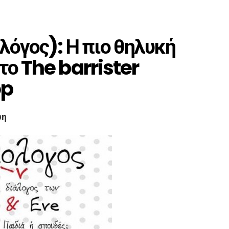
λόγος): Η πιο θηλυκή
το The barrister
op
ύη