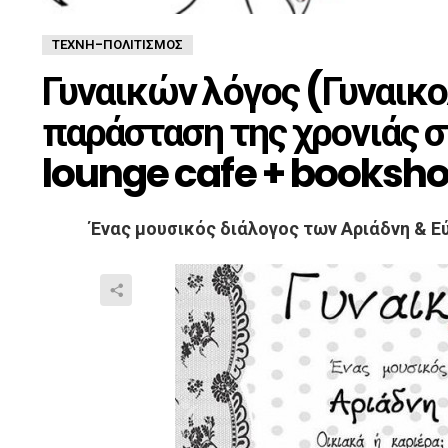
ΤΈΧΝΗ-ΠΟΛΙΤΙΣΜΌΣ
Γυναικών λόγος (Γυναικο
παράσταση της χρονιάς σ
lounge cafe + booksh
Ένας μουσικός διάλογος των Αριάδνη & Ε