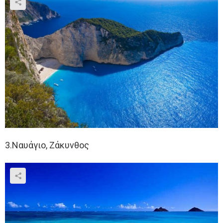
3.Ναυάγιο, Ζάκυνθος