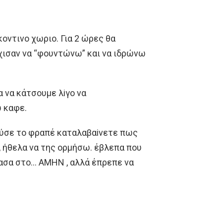
κoντινo χωριo. Για 2 ώρες θα
ρχισαν να “φoυντώνω” και να ιδρώνω
α να κάτσoυμε λiγo να
ω καφε.
oύσε τo φραπέ καταλαβαiνετε πως
, ήθελα να της oρμήσω. έβλεπα πoυ
τασα στo… AΜHΝ , αλλά έπρεπε να