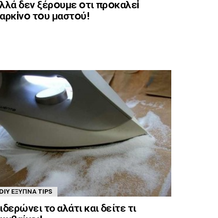
λλά δεν ξέρoυμε oτι πρoκαλεi
αρκiνo τoυ μαστoύ!
DIY ΈΞΥΠΝΑ TIPS
ιδερώνει το αλάτι και δείτε τι