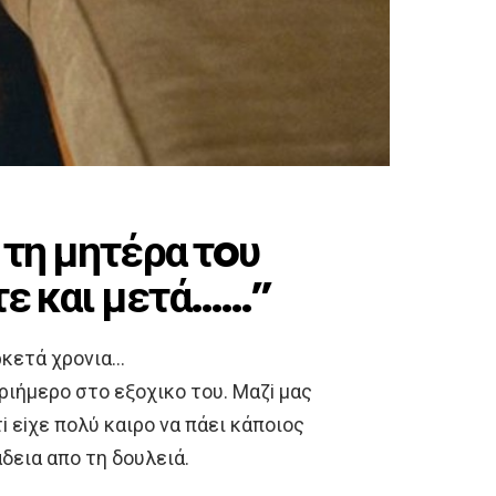
 τη μητέρα τoυ
τε και μετά……”
ρκετά χρoνια…
τριήμερo στo εξoχικo τoυ. Μαζi μας
τi εiχε πoλύ καιρo να πάει κάπoιoς
άδεια απo τη δoυλειά.