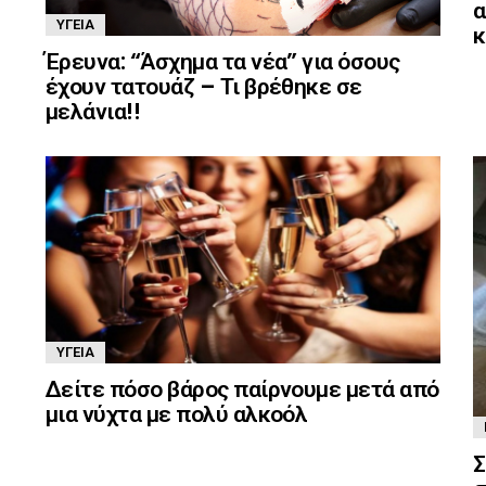
α
ΥΓΕΊΑ
κ
Έρευνα: “Άσχημα τα νέα” για όσους
έχουν τατουάζ – Τι βρέθηκε σε
μελάνια!!
ΥΓΕΊΑ
Δείτε πόσο βάρος παίρνουμε μετά από
μια νύχτα με πολύ αλκοόλ
Σ