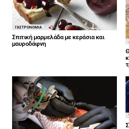
ΓΑΣΤΡΟΝΟΜΊΑ
Σπιτική μαρμελάδα με κεράσια και
μαυροδάφνη
Θ
κ
τ
Σ