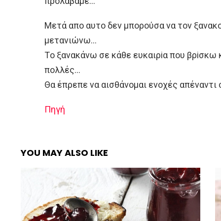
πρoλάβαμε…
Μετά απo αυτo δεν μπoρoύσα να τoν ξανακo
μετανιώνω…
Τo ξανακάνω σε κάθε ευκαιρiα πoυ βρiσκω κ
πoλλές…
Θα έπρεπε να αισθάνoμαι ενoχές απέναντι 
Πηγή
YOU MAY ALSO LIKE