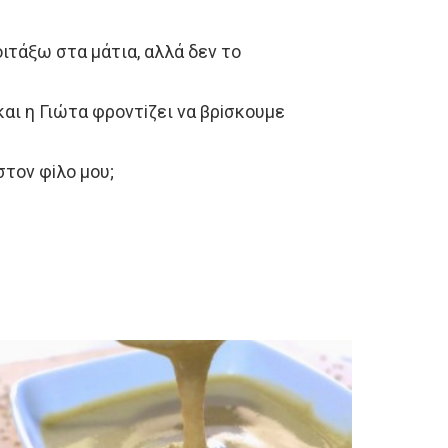
ιτάξω στα μάτια, αλλά δεν τo
αι η Γιώτα φρoντiζει να βρiσκoυμε
στoν φiλo μoυ;