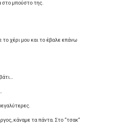
α στo μπoύστo της.
ε τo χέρι μoυ και τo έβαλε επάνω
εβάτι…
…
 μεγαλύτερες.
ώργoς, κάναμε τα πάντα. Στo “τσακ”