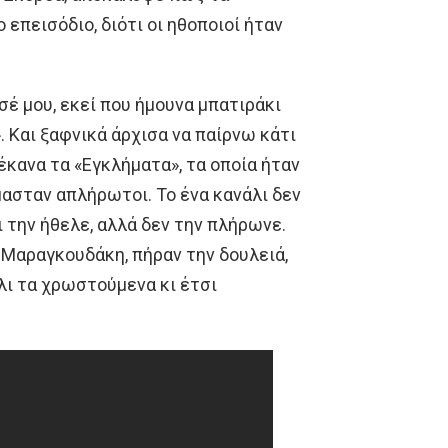
 επεισόδιο, διότι οι ηθοποιοί ήταν
σέ μου, εκεί που ήμουνα μπατιράκι
. Και ξαφνικά άρχισα να παίρνω κάτι
έκανα τα «Εγκλήματα», τα οποία ήταν
μασταν απλήρωτοι. Το ένα κανάλι δεν
ι την ήθελε, αλλά δεν την πλήρωνε.
η Μαραγκουδάκη, πήραν την δουλειά,
λι τα χρωστούμενα κι έτσι