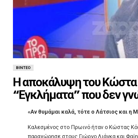
ΒΊΝΤΕΟ
Η αποκάλυψη του Κώστα 
“Εγκλήματα” που δεν γν
«Αν θυμάμαι καλά, τότε ο Λάτσιος και η
Καλεσμένος στο Πρωινό ήταν ο Κώστας Κόκ
παραχώρησε στους Γιώργο Λιάγκα και Φαίη