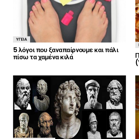
ΥΓΕΊΑ
5 λόγοι που ξαναπαίρνουμε και πάλι
Π
πίσω τα χαμένα κιλά
(