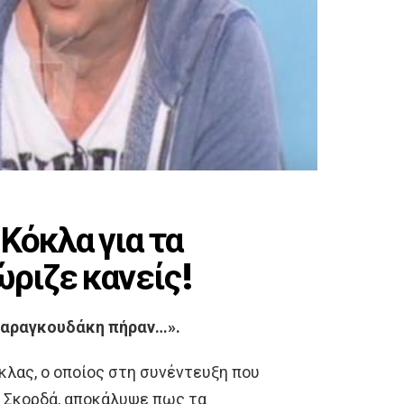
Κόκλα για τα
ώριζε κανείς!
 Μαραγκουδάκη πήραν…».
λας, ο οποίος στη συνέντευξη που
 Σκορδά, αποκάλυψε πως τα