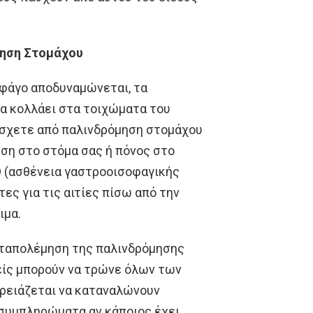
μηση Στομάχου
οφάγο αποδυναμώνεται, τα
να κολλάει στα τοιχώματα του
πάσχετε από παλινδρόμηση στομάχου
εύση στο στόμα σας ή πόνος στο
D (ασθένεια γαστροοισοφαγικής
ες για τις αιτίες πίσω από την
ιμα.
καταπολέμηση της παλινδρόμησης
νείς μπορούν να τρώνε όλων των
Χρειάζεται να καταναλώνουν
 συμπληρώματα αν κάποιος έχει