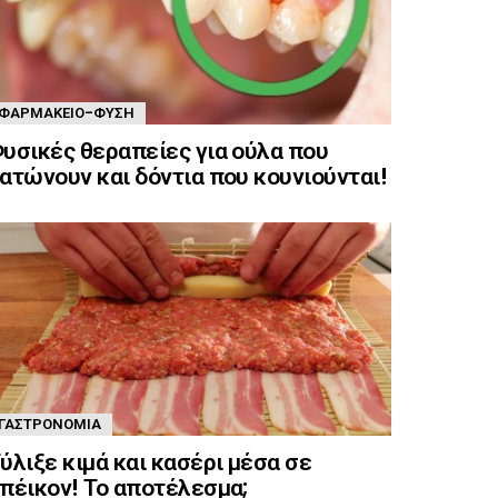
ΦΑΡΜΑΚΕΊΟ-ΦΎΣΗ
υσικές θεραπείες για ούλα που
ατώνουν και δόντια που κουνιούνται!
ΓΑΣΤΡΟΝΟΜΊΑ
ύλιξε κιμά και κασέρι μέσα σε
πέικον! Το αποτέλεσμα;