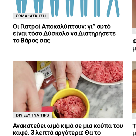
ΣΏΜΑ-ΆΣΚΗΣΗ
Οι Γιατροί Αποκαλύπτουν: γι” αυτό
είναι τόσο Δύσκολο να Διατηρήσετε
το Βάρος σας
Φ
μ
DIY ΈΞΥΠΝΑ TIPS
Ανακατεύει ωμό κιμά σε μια κούπα του
Τ
καφέ. 3 λεπτά αργότερα; Θα το
μ