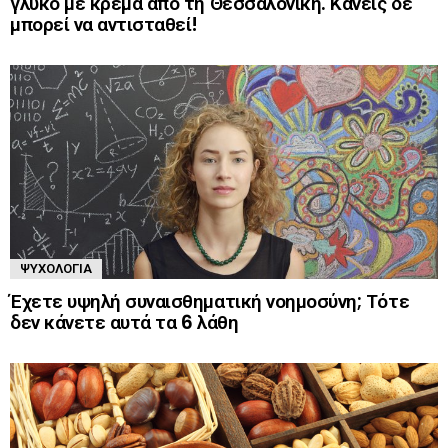
γλυκό με κρέμα από τη Θεσσαλονίκη. Κανείς δε
μπορεί να αντισταθεί!
ΨΥΧΟΛΟΓΊΑ
Έχετε υψηλή συναισθηματική νοημοσύνη; Τότε
δεν κάνετε αυτά τα 6 λάθη