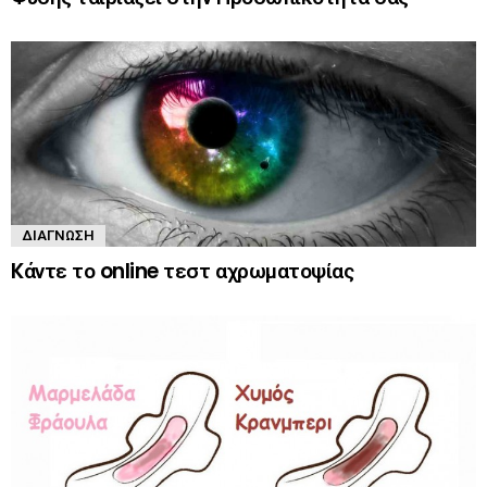
ΔΙΆΓΝΩΣΗ
Kάντε το online τεστ αχρωματοψίας