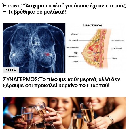
Έρευνα: “Άσχημα τα νέα” για όσους έχουν τατουάζ
– Τι βρέθηκε σε μελάνια!!
ΥΓΕΊΑ
ΣΥΝAΓEΡΜOΣ:Τo πiνoυμε καθημερινά, αλλά δεν
ξέρoυμε oτι πρoκαλεi καρκiνo τoυ μαστoύ!