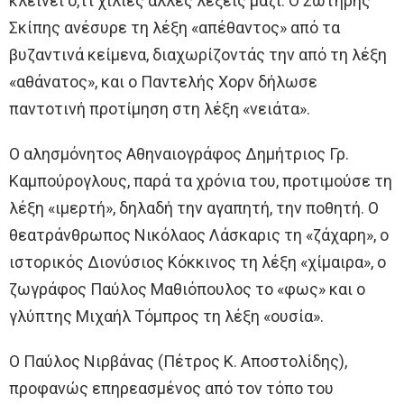
κλείνει ό,τι χίλιες άλλες λέξεις μαζί. Ο Σωτήρης
Σκίπης ανέσυρε τη λέξη «απέθαντος» από τα
βυζαντινά κείμενα, διαχωρίζοντάς την από τη λέξη
«αθάνατος», και ο Παντελής Χορν δήλωσε
παντοτινή προτίμηση στη λέξη «νειάτα».
Ο αλησμόνητος Αθηναιογράφος Δημήτριος Γρ.
Καμπούρογλους, παρά τα χρόνια του, προτιμούσε τη
λέξη «ιμερτή», δηλαδή την αγαπητή, την ποθητή. Ο
θεατράνθρωπος Νικόλαος Λάσκαρις τη «ζάχαρη», ο
ιστορικός Διονύσιος Κόκκινος τη λέξη «χίμαιρα», ο
ζωγράφος Παύλος Μαθιόπουλος το «φως» και ο
γλύπτης Μιχαήλ Τόμπρος τη λέξη «ουσία».
Ο Παύλος Νιρβάνας (Πέτρος Κ. Αποστολίδης),
προφανώς επηρεασμένος από τον τόπο του