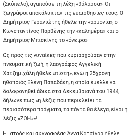
(Σκόπελο), αγαπούσε τη λέξη «θάλασσα». Οι
ζωγράφοι αποκάλυπταν τις ευαισθησίες τους: Ο
Δημήτριος Γερανιώτης ήθελε την «αρμονία», ο
Κωνσταντίνος Παρθένης την «καλημέρα» και ο
Δημήτριος Μπισκίνης το «όνειρο».
Ως προς τις γυναίκες που κυριαρχούσαν στην
πνευματική ζωή, η λαογράφος Αγγελική
Χατζημιχάλη ήθελε «πίστη», ενώ η 25χρονη
ηθοποιός Ελένη Παπαδάκη, η οποία έμελλε να
δολοφονηθεί άδικα στα Δεκεμβριανά του 1944,
δήλωνε πως «η λέξις που περικλείει τα
περισσότερα πράγματα, τα πάντα θα έλεγα, είναι η
λέξις «ΖΩΗ»»!
Η ιατρός και συγγραφέας Άννα Κατσίγρα ήθελε