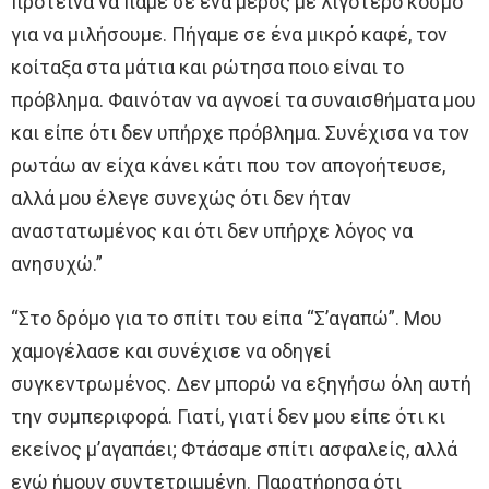
πρότεινα να πάμε σε ένα μέρος με λιγότερο κόσμο
για να μιλήσουμε. Πήγαμε σε ένα μικρό καφέ, τον
κοίταξα στα μάτια και ρώτησα ποιο είναι το
πρόβλημα. Φαινόταν να αγνοεί τα συναισθήματα μου
και είπε ότι δεν υπήρχε πρόβλημα. Συνέχισα να τον
ρωτάω αν είχα κάνει κάτι που τον απογοήτευσε,
αλλά μου έλεγε συνεχώς ότι δεν ήταν
αναστατωμένος και ότι δεν υπήρχε λόγος να
ανησυχώ.”
“Στο δρόμο για το σπίτι του είπα “Σ’αγαπώ”. Μου
χαμογέλασε και συνέχισε να οδηγεί
συγκεντρωμένος. Δεν μπορώ να εξηγήσω όλη αυτή
την συμπεριφορά. Γιατί, γιατί δεν μου είπε ότι κι
εκείνος μ’αγαπάει; Φτάσαμε σπίτι ασφαλείς, αλλά
εγώ ήμουν συντετριμμένη. Παρατήρησα ότι