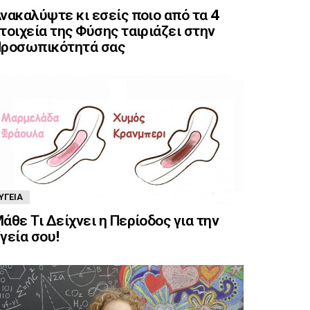
νακαλύψτε κι εσείς ποιο από τα 4
τοιχεία της Φύσης ταιριάζει στην
ροσωπικότητά σας
ΥΓΕΊΑ
άθε Τι Δείχνει η Περίοδος για την
γεία σου!