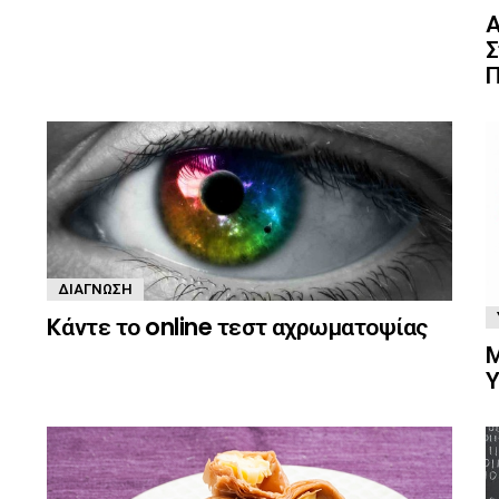
Α
Σ
Π
ΔΙΆΓΝΩΣΗ
Kάντε το online τεστ αχρωματοψίας
Μ
Υ