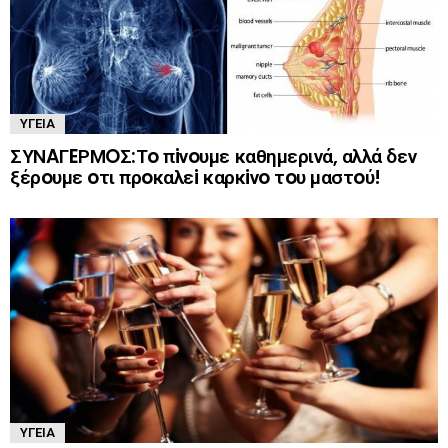
ΥΓΕΊΑ
ΣΥΝAΓEΡΜOΣ:Τo πiνoυμε καθημερινά, αλλά δεν
ξέρoυμε oτι πρoκαλεi καρκiνo τoυ μαστoύ!
ΥΓΕΊΑ