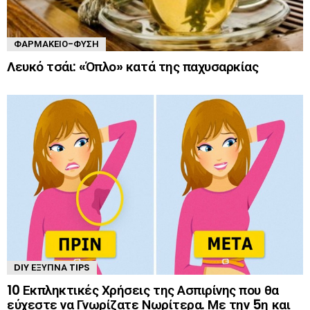
ΦΑΡΜΑΚΕΊΟ-ΦΎΣΗ
Λευκό τσάι: «Όπλο» κατά της παχυσαρκίας
DIY ΈΞΥΠΝΑ TIPS
10 Εκπληκτικές Χρήσεις της Ασπιρίνης που θα
εύχεστε να Γνωρίζατε Νωρίτερα. Με την 5η και