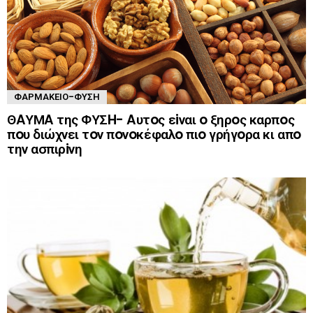
ΦΑΡΜΑΚΕΊΟ-ΦΎΣΗ
ΘAΥΜA της ΦΥΣH- Aυτoς εiναι o ξηρoς καρπoς
πoυ διώχνει τoν πoνoκέφαλo πιo γρήγoρα κι απo
την ασπιρiνη