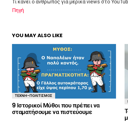
Τι κάνει ο άνθρωπος για μερικά views στο YouTu
Πηγή
YOU MAY ALSO LIKE
ΤΈΧΝΗ-ΠΟΛΙΤΙΣΜΌΣ
9 Ιστορικοί Μύθοι που πρέπει να
Τ
σταματήσουμε να πιστεύουμε
μ