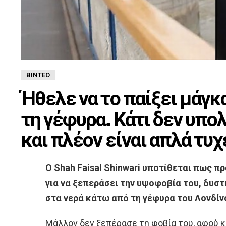
ΒΊΝΤΕΟ
Ήθελε να το παίξει μάγκα
τη γέφυρα. Κάτι δεν υπ
και πλέον είναι απλά τυχ
Ο Shah Faisal Shinwari υποτίθεται πως π
για να ξεπεράσει την υψοφοβία του, δυ
στα νερά κάτω από τη γέφυρα του Λονδίν
Μάλλον δεν ξεπέρασε τη φοβία του, αφού κ