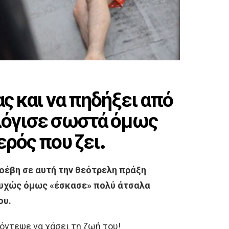
ς και να πηδήξει από
ολόγισε σωστά όμως
ερός που ζει.
ροέβη σε αυτή την θεότρελη πράξη
στυχώς όμως «έσκασε» πολύ άτσαλα
ου.
όντεψε να χάσει τη ζωή του!