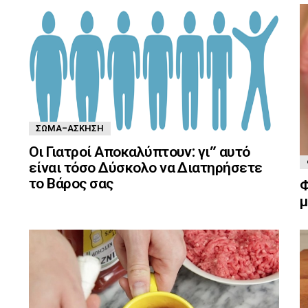
ΣΏΜΑ-ΆΣΚΗΣΗ
Οι Γιατροί Αποκαλύπτουν: γι” αυτό
είναι τόσο Δύσκολο να Διατηρήσετε
το Βάρος σας
Φ
μ