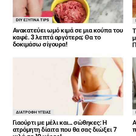
DIY ΈΞΥΠΝΑ TIPS
Ανακατεύει ωμό κιμά σε μια κούπα του
Τ
καφέ. 3 λεπτά αργότερα; Θα το
μ
δοκιμάσω σίγουρα!
Π
ΔΙΑΤΡΟΦΉ ΥΓΕΊΑΣ
Γιαούρτι με μέλι και… σώθηκες: Η
Α
ατρόμητη δίαιτα που θα σας διώξει 7
π