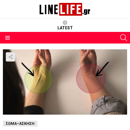
LATEST
S
Menu
ΣΏΜΑ-ΆΣΚΗΣΗ