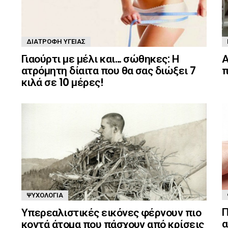
ΔΙΑΤΡΟΦΉ ΥΓΕΊΑΣ
Γιαούρτι με μέλι και… σώθηκες: Η
Α
ατρόμητη δίαιτα που θα σας διώξει 7
π
κιλά σε 10 μέρες!
ΨΥΧΟΛΟΓΊΑ
Π
Υπερεαλιστικές εικόνες φέρνουν πιο
α
κοντά άτομα που πάσχουν από κρίσεις