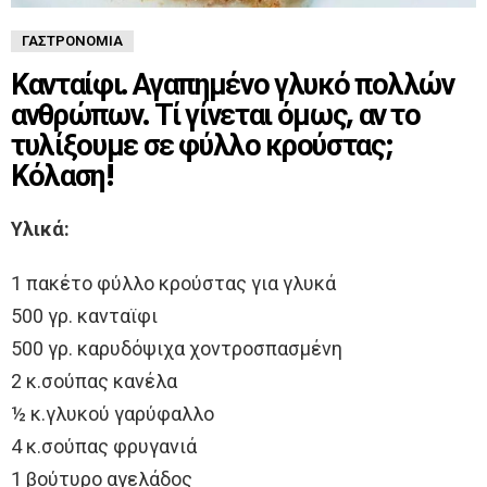
ΓΑΣΤΡΟΝΟΜΊΑ
Κανταίφι. Αγαπημένο γλυκό πολλών
ανθρώπων. Τί γίνεται όμως, αν το
τυλίξουμε σε φύλλο κρούστας;
Κόλαση!
Υλικά:
1 πακέτο φύλλο κρούστας για γλυκά
500 γρ. κανταϊφι
500 γρ. καρυδόψιχα χοντροσπασμένη
2 κ.σούπας κανέλα
½ κ.γλυκού γαρύφαλλο
4 κ.σούπας φρυγανιά
1 βούτυρο αγελάδος