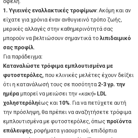
οφέλη.
1.
Υγιεινές εναλλακτικές τροφίμων
: Ακόμη και αν
είχατε για χρόνια έναν ανθυγιεινό τρόπο ζωής,
μερικές αλλαγές στην καθημερινότητά σας
μπορούν να βελτιώσουν σημαντικά το
λιπιδαιμικό
σας προφίλ
.
Για παράδειγμα:
Καταναλώστε τρόφιμα εμπλουτισμένα με
φυτοστερόλες,
που κλινικές μελέτες έχουν δείξει
ότι η κατανάλωσή τους σε ποσότητα
2-3 γρ. την
ημέρα
μπορεί να μειώσει την «
κακή
»
LDL
χοληστερόλη
έως και
10%
. Για να πετύχετε αυτή
την πρόσληψη, θα πρέπει να αναζητήσετε τρόφιμα
εμπλουτισμένα με φυτοστερόλες, όπως
προϊόντα
επάλειψης
, ροφήματα γιαουρτιού, επιδόρπια