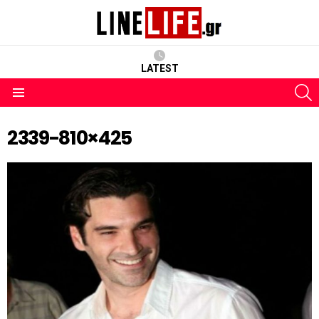
LATEST
S
Menu
2339-810×425